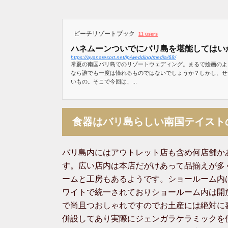
ビーチリゾートブック
11 users
ハネムーンついでにバリ島を堪能してはい
https://ayanaresort.net/jp/wedding/media/68/
常夏の南国バリ島でのリゾートウェディング。まるで絵画のよ
なら誰でも一度は憧れるものではないでしょうか？しかし、せ
いもの。そこで今回は、...
食器はバリ島らしい南国テイスト
バリ島内にはアウトレット店も含め何店舗か
す。広い店内は本店だがけあって品揃えが多
ームと工房もあるようです。ショールーム内
ワイトで統一されておりショールーム内は開
で尚且つおしゃれですのでお土産には絶対に
併設してあり実際にジェンガラケラミックを