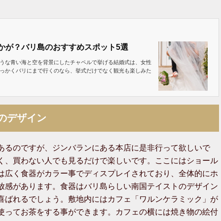
かが？バリ島のおすすめスポット5選
うな青い海と空を背景にしたチャペルで挙げる結婚式は、女性
っかくバリにまで行くのなら、挙式だけでなく観光も楽しみた
のデザイン
あるのですが、ジンバランにある本店に是非行って欲しいで
く、買わない人でも見るだけで楽しいです。ここにはショール
は広く食器がカラー事でディスプレイされており、全体的にホ
放感があります。食器はバリ島らしい南国テイストのデザイン
喜ばれるでしょう。敷地内にはカフェ「ワルンケラミック」が
使ってお茶をする事ができます。カフェの横には焼き物の絵付