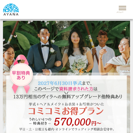
メニュー
CAMPAIGN&PLAN
キャンペーン＆プラン
WEDDING VENUES
挙式会場一覧
OPTIONAL ITEMS
オプショナルアイテム
SCHEDULE&FAQ
スケジュール＆よくある質問
REPORT
挙式レポート
STAFF BLOG
スタッフブログ