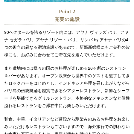
Point 2
充実の施設
90ヘクタールを誇るリゾート内には、アヤナ ヴィラズ バリ、アヤ
ナ セガラ バリ、アヤナ リゾート バリ、リンバ by アヤナ バリの4
つの趣向の異なる宿泊施設があるので、新郎新婦様にもご参列の皆
様にも、お好みに合わせてご滞在先を選んでいただけます。
また敷地内には様々の国のお料理が楽しめる26ヶ所のレストラン
＆バーがあります。オープン以来から世界中のゲストを魅了してき
たロックバーをはじめとし、インドネシア料理を召し上がりながら
バリ島の伝統舞踊を鑑賞できるシアターレストラン、新鮮なシーフ
ードを堪能できるグリルレストラン、本格的なメキシカンなど個性
溢れるレストランをご滞在中にお楽しみいただけます。
和食、中華、イタリアンなど普段から馴染みのあるお料理をお楽し
みいただけるレストランもございますので、海外旅行での慣れない
お食事に不安のある方や、胃腸が疲れた時でも安心です。