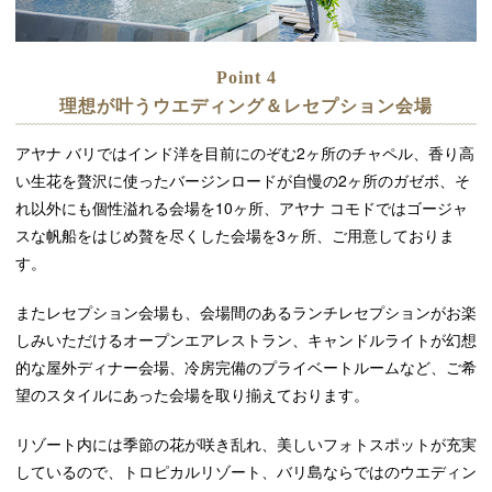
Point 4
理想が叶うウエディング＆レセプション会場
アヤナ バリではインド洋を目前にのぞむ2ヶ所のチャペル、香り高
い生花を贅沢に使ったバージンロードが自慢の2ヶ所のガゼボ、そ
れ以外にも個性溢れる会場を10ヶ所、アヤナ コモドではゴージャ
スな帆船をはじめ贅を尽くした会場を3ヶ所、ご用意しておりま
す。
またレセプション会場も、会場間のあるランチレセプションがお楽
しみいただけるオープンエアレストラン、キャンドルライトが幻想
的な屋外ディナー会場、冷房完備のプライベートルームなど、ご希
望のスタイルにあった会場を取り揃えております。
リゾート内には季節の花が咲き乱れ、美しいフォトスポットが充実
しているので、トロピカルリゾート、バリ島ならではのウエディン