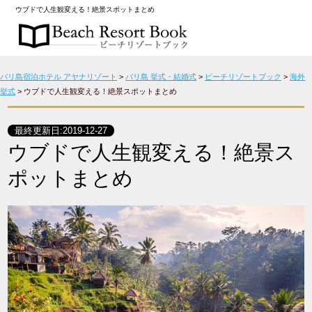
ウブドで人生観変える！絶景スポットまとめ
バリ島宿泊ホテル アヤナリゾート
>
バリ島 挙式・結婚式
>
ビーチリゾートブック
>
海外
挙式
>
ウブドで人生観変える！絶景スポットまとめ
最終更新日:
2019-12-27
ウブドで人生観変える！絶景ス
ポットまとめ