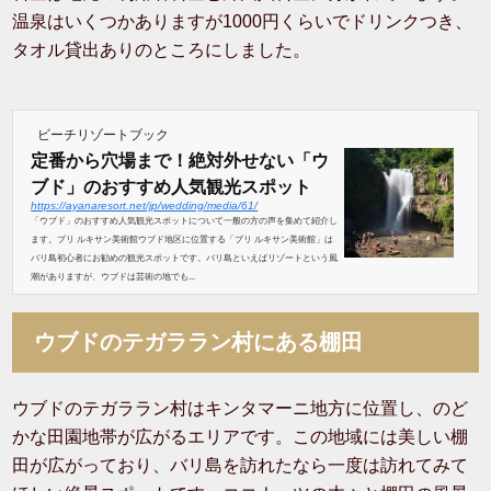
温泉はいくつかありますが1000円くらいでドリンクつき、
タオル貸出ありのところにしました。
ビーチリゾートブック
定番から穴場まで！絶対外せない「ウ
ブド」のおすすめ人気観光スポット
https://ayanaresort.net/jp/wedding/media/61/
「ウブド」のおすすめ人気観光スポットについて一般の方の声を集めて紹介し
ます。プリ ルキサン美術館ウブド地区に位置する「プリ ルキサン美術館」は
バリ島初心者にお勧めの観光スポットです。バリ島といえばリゾートという風
潮がありますが、ウブドは芸術の地でも...
ウブドのテガララン村にある棚田
ウブドのテガララン村はキンタマーニ地方に位置し、のど
かな田園地帯が広がるエリアです。この地域には美しい棚
田が広がっており、バリ島を訪れたなら一度は訪れてみて