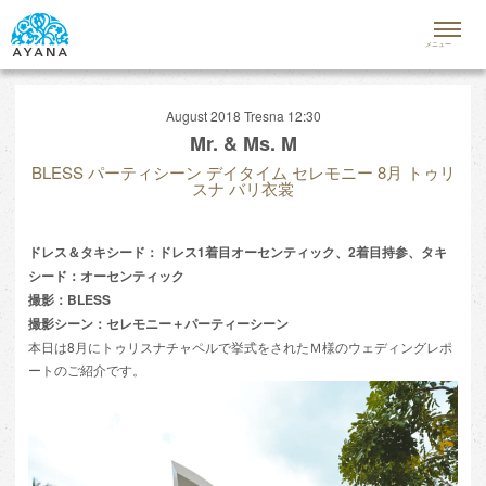
メニュー
CAMPAIGN&PLAN
キャンペーン＆プラン
August 2018 Tresna 12:30
Mr. & Ms. M
WEDDING VENUES
挙式会場一覧
BLESS パーティシーン デイタイム セレモニー 8月 トゥリ
スナ バリ衣裳
OPTIONAL ITEMS
オプショナルアイテム
ドレス＆タキシード：ドレス1着目オーセンティック、2着目持参、タキ
SCHEDULE&FAQ
シード：オーセンティック
スケジュール＆よくある質問
撮影：BLESS
REPORT
撮影シーン：セレモニー＋パーティーシーン
挙式レポート
本日は8月にトゥリスナチャペルで挙式をされたＭ様のウェディングレポ
STAFF BLOG
ートのご紹介です。
スタッフブログ